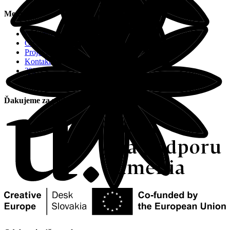
Menu:
Program
O Citadele
Projekty
Kontakt
2%
Chcem podporiť
Ďakujeme za podporu: